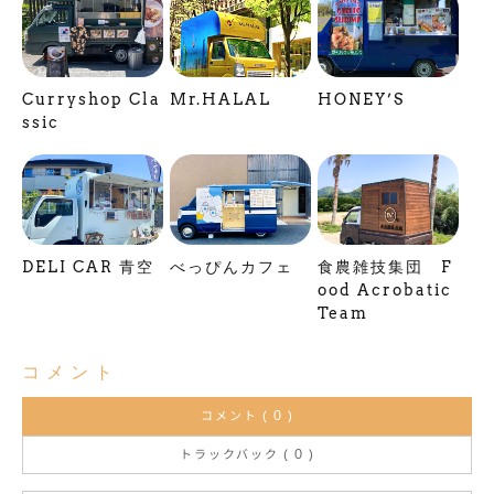
Curryshop Cla
Mr.HALAL
HONEY’S
ssic
DELI CAR 青空
べっぴんカフェ
食農雑技集団 F
ood Acrobatic
Team
コメント
コメント ( 0 )
トラックバック ( 0 )