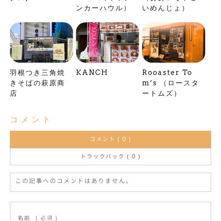
ンカーハウル）
いめんじょ）
羽根つき三角焼
KANCH
Rooaster To
きそばの萩原商
m’s （ロースタ
店
ートムズ）
コメント
コメント ( 0 )
トラックバック ( 0 )
この記事へのコメントはありません。
名前
( 必須 )