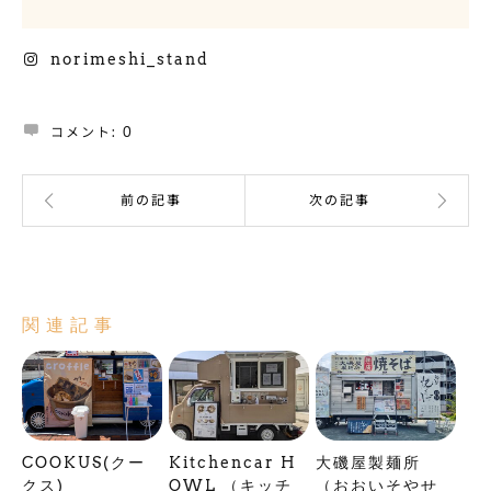
Instagram
norimeshi_stand
コメント:
0
関連記事
COOKUS(クー
Kitchencar H
大磯屋製麺所
クス)
OWL （キッチ
（おおいそやせ