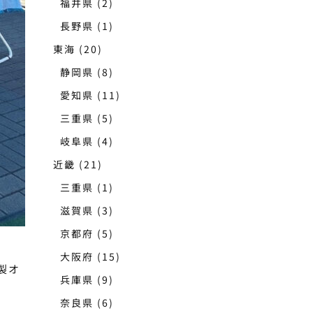
福井県
(2)
長野県
(1)
東海
(20)
静岡県
(8)
愛知県
(11)
三重県
(5)
岐阜県
(4)
近畿
(21)
三重県
(1)
滋賀県
(3)
京都府
(5)
大阪府
(15)
製オ
兵庫県
(9)
奈良県
(6)