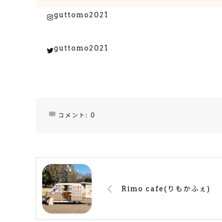
guttomo2021
Instagram
guttomo2021
Twitter
コメント:
0
Rimo cafe(りもかふぇ)