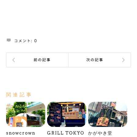
コメント:
0
関連記事
snowcrown
GRILL TOKYO
かがやき堂